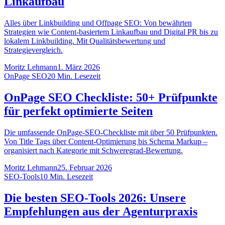
Linkaufbau
Alles über Linkbuilding und Offpage SEO: Von bewährten
Strategien wie Content-basiertem Linkaufbau und Digital PR bis zu
lokalem Linkbuilding. Mit Qualitätsbewertung und
Strategievergleich.
Moritz Lehmann
1. März 2026
OnPage SEO
20
Min. Lesezeit
OnPage SEO Checkliste: 50+ Prüfpunkte
für perfekt optimierte Seiten
Die umfassende OnPage-SEO-Checkliste mit über 50 Prüfpunkten.
Von Title Tags über Content-Optimierung bis Schema Markup –
organisiert nach Kategorie mit Schweregrad-Bewertung.
Moritz Lehmann
25. Februar 2026
SEO-Tools
10
Min. Lesezeit
Die besten SEO-Tools 2026: Unsere
Empfehlungen aus der Agenturpraxis