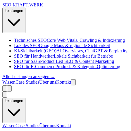
SEO KRAFT
.
WERK
Leistungen
Technisches SEO
Core Web Vitals, Crawling & Indexierung
Lokales SEO
Google Maps & regionale Sichtbarkeit
KI-Sichtbarkeit (GEO)
AI Overviews, ChatGPT & Perplexity
SEO für Handwerker
Lokale Sichtbarkeit für Betriebe
SEO für SaaS
Product-Led SEO & Content Marketing
SEO für E-Commerce
Produkt- & Kategorie-Optimierung
Alle Leistungen anzeigen →
Wissen
Case Studies
Über uns
Kontakt
Leistungen
Wissen
Case Studies
Über uns
Kontakt