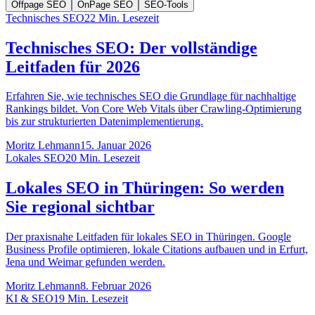
Offpage SEO
OnPage SEO
SEO-Tools
Technisches SEO
22
Min. Lesezeit
Technisches SEO: Der vollständige
Leitfaden für 2026
Erfahren Sie, wie technisches SEO die Grundlage für nachhaltige
Rankings bildet. Von Core Web Vitals über Crawling-Optimierung
bis zur strukturierten Datenimplementierung.
Moritz Lehmann
15. Januar 2026
Lokales SEO
20
Min. Lesezeit
Lokales SEO in Thüringen: So werden
Sie regional sichtbar
Der praxisnahe Leitfaden für lokales SEO in Thüringen. Google
Business Profile optimieren, lokale Citations aufbauen und in Erfurt,
Jena und Weimar gefunden werden.
Moritz Lehmann
8. Februar 2026
KI & SEO
19
Min. Lesezeit