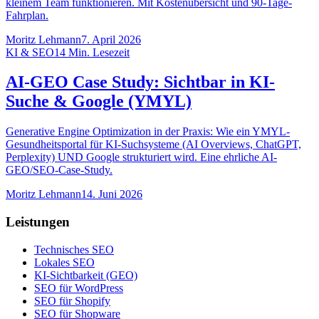
kleinem Team funktionieren. Mit Kostenübersicht und 90-Tage-
Fahrplan.
Moritz Lehmann
7. April 2026
KI & SEO
14
Min. Lesezeit
AI-GEO Case Study: Sichtbar in KI-
Suche & Google (YMYL)
Generative Engine Optimization in der Praxis: Wie ein YMYL-
Gesundheitsportal für KI-Suchsysteme (AI Overviews, ChatGPT,
Perplexity) UND Google strukturiert wird. Eine ehrliche AI-
GEO/SEO-Case-Study.
Moritz Lehmann
14. Juni 2026
Leistungen
Technisches SEO
Lokales SEO
KI-Sichtbarkeit (GEO)
SEO für WordPress
SEO für Shopify
SEO für Shopware