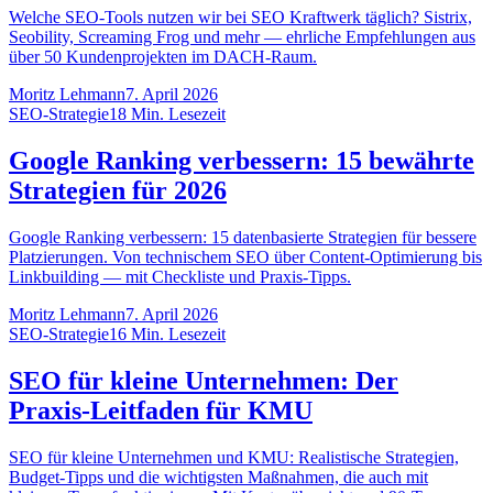
Welche SEO-Tools nutzen wir bei SEO Kraftwerk täglich? Sistrix,
Seobility, Screaming Frog und mehr — ehrliche Empfehlungen aus
über 50 Kundenprojekten im DACH-Raum.
Moritz Lehmann
7. April 2026
SEO-Strategie
18
Min. Lesezeit
Google Ranking verbessern: 15 bewährte
Strategien für 2026
Google Ranking verbessern: 15 datenbasierte Strategien für bessere
Platzierungen. Von technischem SEO über Content-Optimierung bis
Linkbuilding — mit Checkliste und Praxis-Tipps.
Moritz Lehmann
7. April 2026
SEO-Strategie
16
Min. Lesezeit
SEO für kleine Unternehmen: Der
Praxis-Leitfaden für KMU
SEO für kleine Unternehmen und KMU: Realistische Strategien,
Budget-Tipps und die wichtigsten Maßnahmen, die auch mit