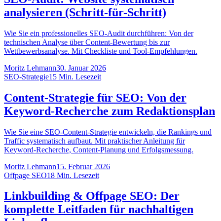
analysieren (Schritt-für-Schritt)
Wie Sie ein professionelles SEO-Audit durchführen: Von der
technischen Analyse über Content-Bewertung bis zur
Wettbewerbsanalyse. Mit Checkliste und Tool-Empfehlungen.
Moritz Lehmann
30. Januar 2026
SEO-Strategie
15
Min. Lesezeit
Content-Strategie für SEO: Von der
Keyword-Recherche zum Redaktionsplan
Wie Sie eine SEO-Content-Strategie entwickeln, die Rankings und
Traffic systematisch aufbaut. Mit praktischer Anleitung für
Keyword-Recherche, Content-Planung und Erfolgsmessung.
Moritz Lehmann
15. Februar 2026
Offpage SEO
18
Min. Lesezeit
Linkbuilding & Offpage SEO: Der
komplette Leitfaden für nachhaltigen