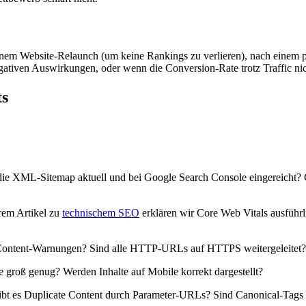
inem Website-Relaunch (um keine Rankings zu verlieren), nach einem plö
ativen Auswirkungen, oder wenn die Conversion-Rate trotz Traffic nic
ts
st die XML-Sitemap aktuell und bei Google Search Console eingereicht? Gi
rem Artikel zu
technischem SEO
erklären wir Core Web Vitals ausführ
d-Content-Warnungen? Sind alle HTTP-URLs auf HTTPS weitergeleitet?
e groß genug? Werden Inhalte auf Mobile korrekt dargestellt?
t es Duplicate Content durch Parameter-URLs? Sind Canonical-Tags k