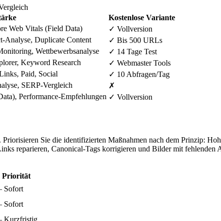
Vergleich
tärke
Kostenlose Variante
re Web Vitals (Field Data)
✓ Vollversion
t-Analyse, Duplicate Content
✓ Bis 500 URLs
Monitoring, Wettbewerbsanalyse
✓ 14 Tage Test
plorer, Keyword Research
✓ Webmaster Tools
Links, Paid, Social
✓ 10 Abfragen/Tag
alyse, SERP-Vergleich
✗
 Data), Performance-Empfehlungen
✓ Vollversion
 Priorisieren Sie die identifizierten Maßnahmen nach dem Prinzip: Ho
Links reparieren, Canonical-Tags korrigieren und Bilder mit fehlenden 
Priorität
– Sofort
– Sofort
– Kurzfristig