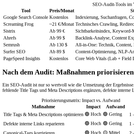
SEO-Audit-Tools im 
Tool
Preis/Monat
S
Google Search Console
Kostenlos
Indexierung, Suchanfragen, Co
Screaming Frog
~21 €/Monat
Technisches Crawling, Redirec
Sistrix
Ab 99 €
Sichtbarkeitsindex, Keyword-
Ahrefs
Ab 99 $
Backlink-Analyse, Content Ex
Semrush
Ab 130 $
All-in-One: Technik, Content, 
Surfer SEO
Ab 89 $
Content-Optimierung, NLP-An
PageSpeed Insights
Kostenlos
Core Web Vitals (Lab + Field
Nach dem Audit: Maßnahmen priorisieren
Ein SEO-Audit ist nur so wertvoll wie die Umsetzung der Ergebnisse.
fehlende Title Tags und Meta Descriptions ergänzen, defekte interne 
Priorisierungsmatrix: Impact vs. Aufwand
Maßnahme
Impact
Aufwand
🟢 Hoch
🟢 Gering
Title Tags & Meta Descriptions optimieren
1 
🟢 Hoch
🟢 Gering
Defekte interne Links reparieren
1 
🟢 Hoch
🟡 Mittel
Canonical-Tags korrigieren
2 