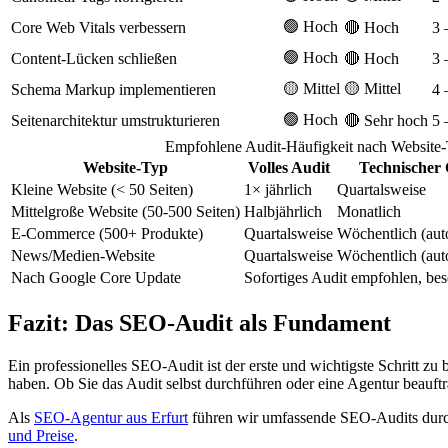
🟢 Hoch
Core Web Vitals verbessern
🔴 Hoch
3 
🟢 Hoch
Content-Lücken schließen
🔴 Hoch
3 
🟡 Mittel
🟡 Mittel
Schema Markup implementieren
4 
🟢 Hoch
Seitenarchitektur umstrukturieren
🔴 Sehr hoch
5 
Empfohlene Audit-Häufigkeit nach Website
Website-Typ
Volles Audit
Technischer
Kleine Website (< 50 Seiten)
1× jährlich
Quartalsweise
Mittelgroße Website (50-500 Seiten)
Halbjährlich
Monatlich
E-Commerce (500+ Produkte)
Quartalsweise
Wöchentlich (auto
News/Medien-Website
Quartalsweise
Wöchentlich (auto
Nach Google Core Update
Sofortiges Audit empfohlen, beso
Fazit: Das SEO-Audit als Fundament
Ein professionelles SEO-Audit ist der erste und wichtigste Schritt 
haben. Ob Sie das Audit selbst durchführen oder eine Agentur beauftra
Als
SEO-Agentur aus Erfurt
führen wir umfassende SEO-Audits durch
und Preise
.