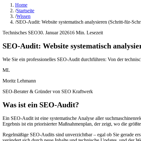
Home
/
Startseite
/
Wissen
/
SEO-Audit: Website systematisch analysieren (Schritt-für-Schri
Technisches SEO
30. Januar 2026
16
Min. Lesezeit
SEO-Audit: Website systematisch analysiere
Wie Sie ein professionelles SEO-Audit durchführen: Von der techni
ML
Moritz Lehmann
SEO-Berater & Gründer von SEO Kraftwerk
Was ist ein SEO-Audit?
Ein SEO-Audit ist eine systematische Analyse aller suchmaschinenr
Ergebnis ist ein priorisierter Maßnahmenplan, der zeigt, wo die größt
Regelmäßige SEO-Audits sind unverzichtbar – egal ob Sie gerade erst
verändert sich durch neue Inhalte und technische Updates, und der We