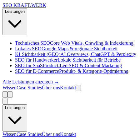
SEO KRAFT
.
WERK
Leistungen
Technisches SEO
Core Web Vitals, Crawling & Indexierung
Lokales SEO
Google Maps & regionale Sichtbarkeit
KI-Sichtbarkeit (GEO)
AI Overviews, ChatGPT & Perplexity
SEO für Handwerker
Lokale Sichtbarkeit für Betriebe
SEO für SaaS
Product-Led SEO & Content Marketing
SEO für E-Commerce
Produkt- & Kategorie-Optimierung
Alle Leistungen anzeigen →
Wissen
Case Studies
Über uns
Kontakt
Leistungen
Wissen
Case Studies
Über uns
Kontakt