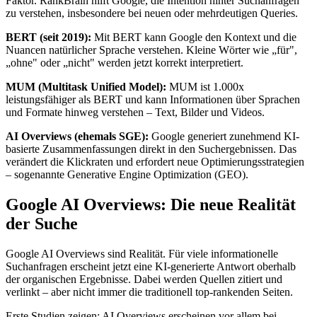
Faktor. RankBrain hilft Google, die Intention hinter Suchanfragen
zu verstehen, insbesondere bei neuen oder mehrdeutigen Queries.
BERT (seit 2019):
Mit BERT kann Google den Kontext und die
Nuancen natürlicher Sprache verstehen. Kleine Wörter wie „für",
„ohne" oder „nicht" werden jetzt korrekt interpretiert.
MUM (Multitask Unified Model):
MUM ist 1.000x
leistungsfähiger als BERT und kann Informationen über Sprachen
und Formate hinweg verstehen – Text, Bilder und Videos.
AI Overviews (ehemals SGE):
Google generiert zunehmend KI-
basierte Zusammenfassungen direkt in den Suchergebnissen. Das
verändert die Klickraten und erfordert neue Optimierungsstrategien
– sogenannte Generative Engine Optimization (GEO).
Google AI Overviews: Die neue Realität
der Suche
Google AI Overviews sind Realität. Für viele informationelle
Suchanfragen erscheint jetzt eine KI-generierte Antwort oberhalb
der organischen Ergebnisse. Dabei werden Quellen zitiert und
verlinkt – aber nicht immer die traditionell top-rankenden Seiten.
Erste Studien zeigen: AI Overviews erscheinen vor allem bei