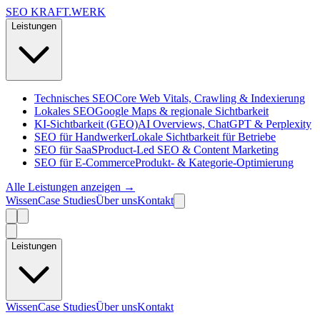
SEO KRAFT
.
WERK
Leistungen
Technisches SEO
Core Web Vitals, Crawling & Indexierung
Lokales SEO
Google Maps & regionale Sichtbarkeit
KI-Sichtbarkeit (GEO)
AI Overviews, ChatGPT & Perplexity
SEO für Handwerker
Lokale Sichtbarkeit für Betriebe
SEO für SaaS
Product-Led SEO & Content Marketing
SEO für E-Commerce
Produkt- & Kategorie-Optimierung
Alle Leistungen anzeigen →
Wissen
Case Studies
Über uns
Kontakt
Leistungen
Wissen
Case Studies
Über uns
Kontakt