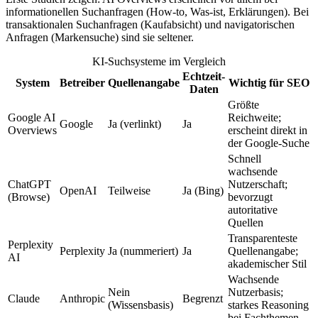
informationellen Suchanfragen (How-to, Was-ist, Erklärungen). Bei
transaktionalen Suchanfragen (Kaufabsicht) und navigatorischen
Anfragen (Markensuche) sind sie seltener.
KI-Suchsysteme im Vergleich
Echtzeit-
System
Betreiber
Quellenangabe
Wichtig für SEO
Daten
Größte
Google AI
Reichweite;
Google
Ja (verlinkt)
Ja
Overviews
erscheint direkt in
der Google-Suche
Schnell
wachsende
ChatGPT
Nutzerschaft;
OpenAI
Teilweise
Ja (Bing)
(Browse)
bevorzugt
autoritative
Quellen
Transparenteste
Perplexity
Perplexity
Ja (nummeriert)
Ja
Quellenangabe;
AI
akademischer Stil
Wachsende
Nein
Nutzerbasis;
Claude
Anthropic
Begrenzt
(Wissensbasis)
starkes Reasoning
bei Fachthemen