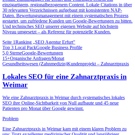
einzigartigem, regionalbezogenem Content. Lokale Citations in über
30 relevanten Verzeichnissen aufgebaut mit konsistenten NAP-
Daten. Bewertungsmanagement mit einem systematischen Prozess
gestartet, um zufriedene Kunden um Google-Bewertungen zu bitten.
Und technisches SEO unserer eigenen Website auf höchstem
Niveau umgesetzt – als Referenz für potenzielle Kunden.
Seite 1
Ranking „SEO Agentur Erfurt"
Top 3 Local Pack
Google Business Profile
5,0 Sterne
Google-Bewertungen
15+
Organische Anfragen/Monat
Gesundheitswesen (Zahnmedizin)
Kundenprojekt – Zahnarztpraxis
Lokales SEO für eine Zahnarztpraxis in
Weimar
Wie eine Zahnarztpraxis in Weimar durch systematisches lokales
SEO ihre Online-Sichtbarkeit von Null aufbaute und 45 neue
Patienten pro Monat über Google gewinnt.
Problem
Eine Zahnarztpraxis in Weimar kam mit einem klaren Problem zu
uns: Trotz exzellenter medizinischer Qualität und langjähriger