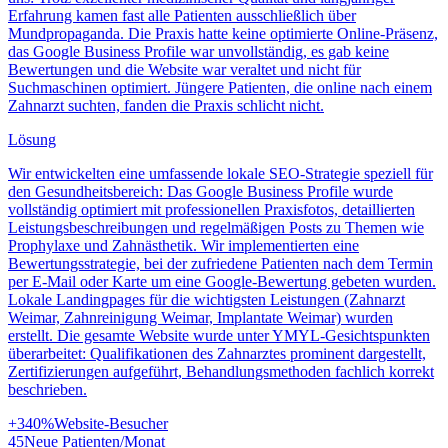
Erfahrung kamen fast alle Patienten ausschließlich über
Mundpropaganda. Die Praxis hatte keine optimierte Online-Präsenz,
das Google Business Profile war unvollständig, es gab keine
Bewertungen und die Website war veraltet und nicht für
Suchmaschinen optimiert. Jüngere Patienten, die online nach einem
Zahnarzt suchten, fanden die Praxis schlicht nicht.
Lösung
Wir entwickelten eine umfassende lokale SEO-Strategie speziell für
den Gesundheitsbereich: Das Google Business Profile wurde
vollständig optimiert mit professionellen Praxisfotos, detaillierten
Leistungsbeschreibungen und regelmäßigen Posts zu Themen wie
Prophylaxe und Zahnästhetik. Wir implementierten eine
Bewertungsstrategie, bei der zufriedene Patienten nach dem Termin
per E-Mail oder Karte um eine Google-Bewertung gebeten wurden.
Lokale Landingpages für die wichtigsten Leistungen (Zahnarzt
Weimar, Zahnreinigung Weimar, Implantate Weimar) wurden
erstellt. Die gesamte Website wurde unter YMYL-Gesichtspunkten
überarbeitet: Qualifikationen des Zahnarztes prominent dargestellt,
Zertifizierungen aufgeführt, Behandlungsmethoden fachlich korrekt
beschrieben.
+340%
Website-Besucher
45
Neue Patienten/Monat