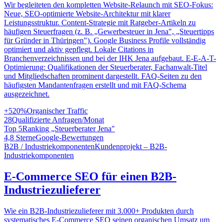
Wir begleiteten den kompletten Website-Relaunch mit SEO-Fokus:
Neue, SEO-optimierte Website-Architektur mit klarer
Leistungsstruktur. Content-Strategie mit Ratgeber-Artikeln zu
häufigen Steuerfragen (z. B. „Gewerbesteuer in Jena", „Steuertipps
für Gründer in Thüringen"). Google Business Profile vollständig
optimiert und aktiv gepflegt. Lokale Citations in
Branchenverzeichnissen und bei der IHK Jena aufgebaut. E-E-A-T-
Optimierung: Qualifikationen der Steuerberater, Fachanwalt-Titel
und Mitgliedschaften prominent dargestellt. FAQ-Seiten zu den
häufigsten Mandantenfragen erstellt und mit FAQ-Schema
ausgezeichnet.
+520%
Organischer Traffic
28
Qualifizierte Anfragen/Monat
Top 5
Ranking „Steuerberater Jena"
4,8 Sterne
Google-Bewertungen
B2B / Industriekomponenten
Kundenprojekt – B2B-
Industriekomponenten
E-Commerce SEO für einen B2B-
Industriezulieferer
Wie ein B2B-Industriezulieferer mit 3.000+ Produkten durch
systematisches E-Commerce SEO seinen organischen Umsatz um