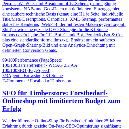
Person-, WebSite- und BreadcrumbList-Schema), durchgängig
konsistente NAP- und Geo-Daten mit definiertem Einzugsgebiet,
eine saubere technische Basis (genau eine H1 je Seite, individuelle
Title/Meta-Descriptions, Canonicals, XML-Sitemap, performantes
statisches Rendering, WebP-Bilder mit festen Maßen gegen Layout-
Shift) sowie eine gezielte GEO-Strategie für die KI-Suche
(robots.txt-Freigabe für GPTBot, ClaudeBot, PerplexityBot & Co.
plus eine standardkonforme llms.txt). Ergänzt um ein sauberes
Open-Graph-Sharing-Bild und eine Analytics-Einrichtung mit
definierten Conversion-Goals.
99/100
Performance (PageSpeed)
100/100
Barrierefreiheit · WCAG 2.2 AA
100/100
SEO (PageSpeed)
3/3
Agentic Browsing · KI-Suche
E-Commerce / Forstbedarf
Timberstore
SEO für Timberstore: Forstbedarf-
Onlineshop mit limitiertem Budget zum
Erfolg
Wie der führende Online-Shop für Forstbedarf mit über 25 Jahren
Erfahrung durch gezielte On-Page-SEO-Optimierung signifikante