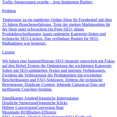
Traffic-Steigerungen erzielte – trotz limitiertem Budget.
Problem
Timberstore ist ein etablierter Online-Shop für Forstbedarf mit über
25 Jahren Branchenerfahrung. Trotz der starken Marktposition litt
der Shop unter schwachem On-Page-SEO: dünne
Produktbeschreibungen, kaum optimierte Kategorie-Seiten und
technische SEO-Lücken. Das verfügbare Budget für SEO-
Maßnahmen war begrenzt.
Lösung
Wir haben eine budgeteffiziente SEO-Strategie entwickelt mit Fokus
auf drei Hebel: Erstens die Optimierung der wichtigsten Kategorie-
Seiten mit SEO-optimierten Texten und internen Verlinkungen.
Zweitens die Verbesserung der Produktseiten mit erweiterten
Beschreibungen und FAQ-Sektionen. Drittens die technische
Bereinigung: Duplicate Content, fehlende Canonical-Tags und
ineffiziente Crawling-Struktur.
Signifikanter Anstieg
Organische Impressionen
Deutliche Steigerung
Organische Klicks
Höhere Conversions
Conversion Rate
Maximaler ROI
Budget-Effizienz
SEO-Agentur / Digitale Dienstleistung
SEO Kraftwerk