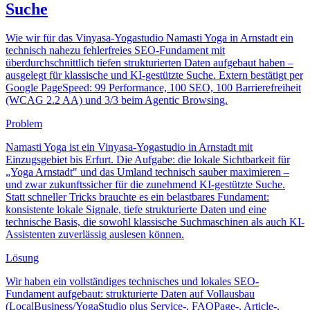
Suche
Wie wir für das Vinyasa-Yogastudio Namasti Yoga in Arnstadt ein
technisch nahezu fehlerfreies SEO-Fundament mit
überdurchschnittlich tiefen strukturierten Daten aufgebaut haben –
ausgelegt für klassische und KI-gestützte Suche. Extern bestätigt per
Google PageSpeed: 99 Performance, 100 SEO, 100 Barrierefreiheit
(WCAG 2.2 AA) und 3/3 beim Agentic Browsing.
Problem
Namasti Yoga ist ein Vinyasa-Yogastudio in Arnstadt mit
Einzugsgebiet bis Erfurt. Die Aufgabe: die lokale Sichtbarkeit für
„Yoga Arnstadt" und das Umland technisch sauber maximieren –
und zwar zukunftssicher für die zunehmend KI-gestützte Suche.
Statt schneller Tricks brauchte es ein belastbares Fundament:
konsistente lokale Signale, tiefe strukturierte Daten und eine
technische Basis, die sowohl klassische Suchmaschinen als auch KI-
Assistenten zuverlässig auslesen können.
Lösung
Wir haben ein vollständiges technisches und lokales SEO-
Fundament aufgebaut: strukturierte Daten auf Vollausbau
(LocalBusiness/YogaStudio plus Service-, FAQPage-, Article-,