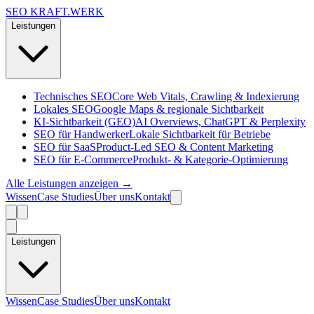
SEO KRAFT
.
WERK
Leistungen
Technisches SEO
Core Web Vitals, Crawling & Indexierung
Lokales SEO
Google Maps & regionale Sichtbarkeit
KI-Sichtbarkeit (GEO)
AI Overviews, ChatGPT & Perplexity
SEO für Handwerker
Lokale Sichtbarkeit für Betriebe
SEO für SaaS
Product-Led SEO & Content Marketing
SEO für E-Commerce
Produkt- & Kategorie-Optimierung
Alle Leistungen anzeigen →
Wissen
Case Studies
Über uns
Kontakt
Leistungen
Wissen
Case Studies
Über uns
Kontakt