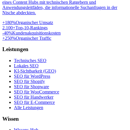
eines Content Hubs mit technischen Ratgebern und
Anwendungsleitfäden, die informationelle Suchanfragen in der
Nische abdeckten.
+180%
Organischer Umsatz
2.100+
Top-10-Rankings
-40%
Kundenakquisitionskosten
+250%
Organischer Traffic
Leistungen
Technisches SEO
Lokales SEO
KI-Sichtbarkeit (GEO)
SEO für WordPress
SEO für Shopify
SEO für Shopware
SEO für WooCommerce
SEO für Handwerker
SEO für E-Commerce
Alle Leistungen
Wissen
Wissens-Hub