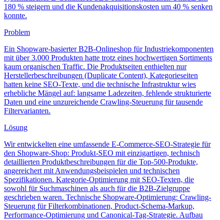
180 % steigern und die Kundenakquisitionskosten um 40 % senken
konnte.
Problem
Ein Shopware-basierter B2B-Onlineshop für Industriekomponenten
mit über 3.000 Produkten hatte trotz eines hochwertigen Sortiments
kaum organischen Traffic. Die Produktseiten enthielten nur
Herstellerbeschreibungen (Duplicate Content), Kategorieseiten
hatten keine SEO-Texte, und die technische Infrastruktur wies
erhebliche Mängel auf: langsame Ladezeiten, fehlende strukturierte
Daten und eine unzureichende Crawling-Steuerung für tausende
Filtervarianten.
Lösung
Wir entwickelten eine umfassende E-Commerce-SEO-Strategie für
den Shopware-Shop: Produkt-SEO mit einzigartigen, technisch
detaillierten Produktbeschreibungen für die Top-500-Produkte,
angereichert mit Anwendungsbeispielen und technischen
Spezifikationen. Kategorie-Optimierung mit SEO-Texten, die
sowohl für Suchmaschinen als auch für die B2B-Zielgruppe
geschrieben waren. Technische Shopware-Optimierung: Crawling-
Steuerung für Filterkombinationen, Product-Schema-Markup,
Performance-Optimierung und Canonical-Tag-Strategie. Aufbau