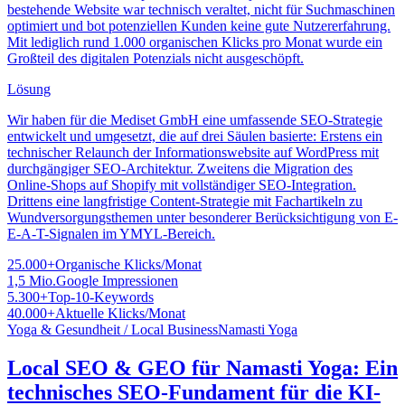
bestehende Website war technisch veraltet, nicht für Suchmaschinen
optimiert und bot potenziellen Kunden keine gute Nutzererfahrung.
Mit lediglich rund 1.000 organischen Klicks pro Monat wurde ein
Großteil des digitalen Potenzials nicht ausgeschöpft.
Lösung
Wir haben für die Mediset GmbH eine umfassende SEO-Strategie
entwickelt und umgesetzt, die auf drei Säulen basierte: Erstens ein
technischer Relaunch der Informationswebsite auf WordPress mit
durchgängiger SEO-Architektur. Zweitens die Migration des
Online-Shops auf Shopify mit vollständiger SEO-Integration.
Drittens eine langfristige Content-Strategie mit Fachartikeln zu
Wundversorgungsthemen unter besonderer Berücksichtigung von E-
E-A-T-Signalen im YMYL-Bereich.
25.000+
Organische Klicks/Monat
1,5 Mio.
Google Impressionen
5.300+
Top-10-Keywords
40.000+
Aktuelle Klicks/Monat
Yoga & Gesundheit / Local Business
Namasti Yoga
Local SEO & GEO für Namasti Yoga: Ein
technisches SEO-Fundament für die KI-