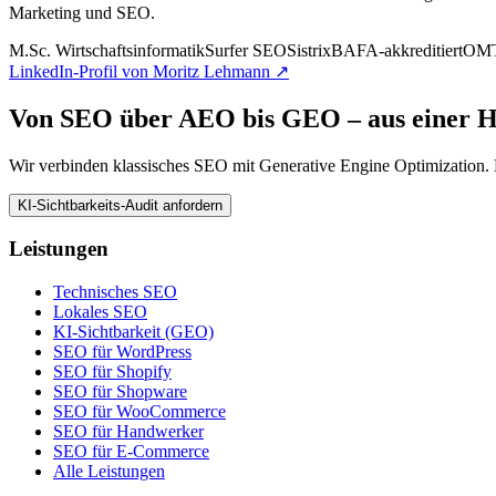
Marketing und SEO.
M.Sc. Wirtschaftsinformatik
Surfer SEO
Sistrix
BAFA-akkreditiert
OMT
LinkedIn-Profil von Moritz Lehmann ↗
Von SEO über AEO bis GEO – aus einer 
Wir verbinden klassisches SEO mit Generative Engine Optimization. 
KI-Sichtbarkeits-Audit anfordern
Leistungen
Technisches SEO
Lokales SEO
KI-Sichtbarkeit (GEO)
SEO für WordPress
SEO für Shopify
SEO für Shopware
SEO für WooCommerce
SEO für Handwerker
SEO für E-Commerce
Alle Leistungen