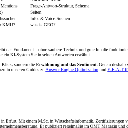
, Mentions
Frage-Antwort-Struktur, Schema
k)
Selten
chssuchen
Info- & Voice-Suchen
für KMU?
was ist GEO?
 das Fundament – ohne saubere Technik und gute Inhalte funktioniert 
e ein KI-System Sie in seinen Antworten erwähnt.
r Klick, sondern die
Erwähnung und das Sentiment
. Genau deshalb 
azu in unseren Guides zu
Answer Engine Optimization
und
E-E-A-T fü
n Erfurt. Mit einem M.Sc. in Wirtschaftsinformatik, Zertifizierungen
Unternehmensberatung. Er publiziert regelmäßig im OMT Magazin und 