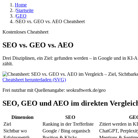
Home
/
Startseite
/
GEO
/
SEO vs. GEO vs. AEO Cheatsheet
Kostenloses Cheatsheet
SEO vs. GEO vs. AEO
Drei Disziplinen, ein Ziel: gefunden werden – in Google und in KI-A
zählt.
Cheatsheet herunterladen (SVG)
Frei nutzbar mit Quellenangabe: seokraftwerk.de/geo
SEO, GEO und AEO im direkten Vergleic
Dimension
SEO
GE
Ziel
Ranking in der Trefferliste
Zitiert werden in 
Sichtbar wo
Google / Bing organisch
ChatGPT, Perplexit
Erfolgsmetrik
Position & Klicks
Mentions & Sentim