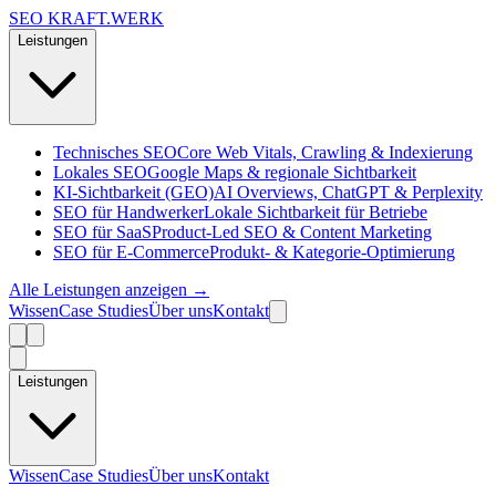
SEO KRAFT
.
WERK
Leistungen
Technisches SEO
Core Web Vitals, Crawling & Indexierung
Lokales SEO
Google Maps & regionale Sichtbarkeit
KI-Sichtbarkeit (GEO)
AI Overviews, ChatGPT & Perplexity
SEO für Handwerker
Lokale Sichtbarkeit für Betriebe
SEO für SaaS
Product-Led SEO & Content Marketing
SEO für E-Commerce
Produkt- & Kategorie-Optimierung
Alle Leistungen anzeigen →
Wissen
Case Studies
Über uns
Kontakt
Leistungen
Wissen
Case Studies
Über uns
Kontakt