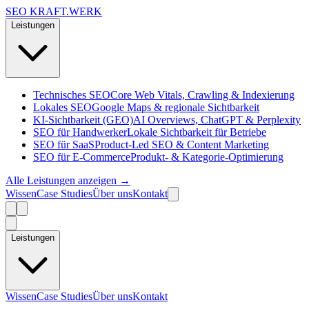
SEO KRAFT
.
WERK
Leistungen
Technisches SEO
Core Web Vitals, Crawling & Indexierung
Lokales SEO
Google Maps & regionale Sichtbarkeit
KI-Sichtbarkeit (GEO)
AI Overviews, ChatGPT & Perplexity
SEO für Handwerker
Lokale Sichtbarkeit für Betriebe
SEO für SaaS
Product-Led SEO & Content Marketing
SEO für E-Commerce
Produkt- & Kategorie-Optimierung
Alle Leistungen anzeigen →
Wissen
Case Studies
Über uns
Kontakt
Leistungen
Wissen
Case Studies
Über uns
Kontakt