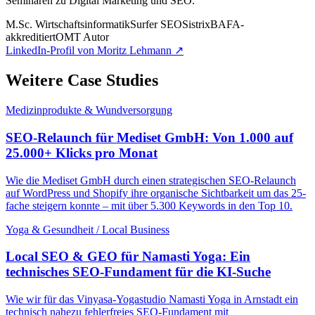
Seminaren zu Digital Marketing und SEO.
M.Sc. Wirtschaftsinformatik
Surfer SEO
Sistrix
BAFA-
akkreditiert
OMT Autor
LinkedIn-Profil von Moritz Lehmann ↗
Weitere Case Studies
Medizinprodukte & Wundversorgung
SEO-Relaunch für Mediset GmbH: Von 1.000 auf
25.000+ Klicks pro Monat
Wie die Mediset GmbH durch einen strategischen SEO-Relaunch
auf WordPress und Shopify ihre organische Sichtbarkeit um das 25-
fache steigern konnte – mit über 5.300 Keywords in den Top 10.
Yoga & Gesundheit / Local Business
Local SEO & GEO für Namasti Yoga: Ein
technisches SEO-Fundament für die KI-Suche
Wie wir für das Vinyasa-Yogastudio Namasti Yoga in Arnstadt ein
technisch nahezu fehlerfreies SEO-Fundament mit